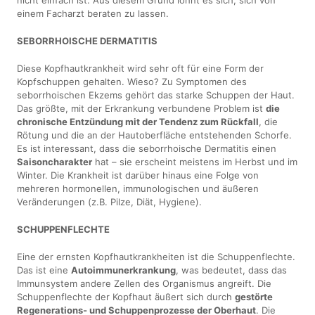
nicht einfach ist. Aus diesem Grund lohnt es sich, sich von
einem Facharzt beraten zu lassen.
SEBORRHOISCHE DERMATITIS
Diese Kopfhautkrankheit wird sehr oft für eine Form der
Kopfschuppen gehalten. Wieso? Zu Symptomen des
seborrhoischen Ekzems gehört das starke Schuppen der Haut.
Das größte, mit der Erkrankung verbundene Problem ist
die
chronische Entzündung mit der Tendenz zum Rückfall
, die
Rötung und die an der Hautoberfläche entstehenden Schorfe.
Es ist interessant, dass die seborrhoische Dermatitis einen
Saisoncharakter
hat – sie erscheint meistens im Herbst und im
Winter. Die Krankheit ist darüber hinaus eine Folge von
mehreren hormonellen, immunologischen und äußeren
Veränderungen (z.B. Pilze, Diät, Hygiene).
SCHUPPENFLECHTE
Eine der ernsten Kopfhautkrankheiten ist die Schuppenflechte.
Das ist eine
Autoimmunerkrankung
, was bedeutet, dass das
Immunsystem andere Zellen des Organismus angreift. Die
Schuppenflechte der Kopfhaut äußert sich durch
gestörte
Regenerations- und Schuppenprozesse der Oberhaut
. Die