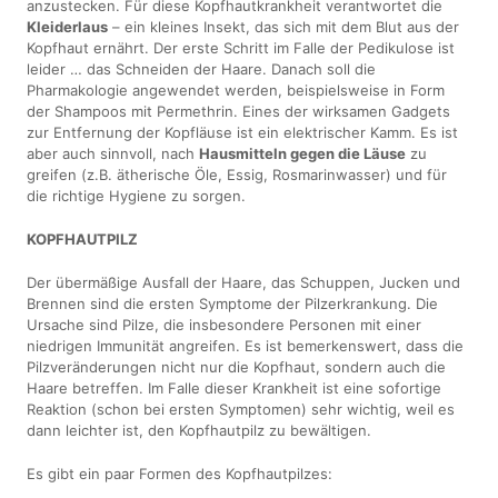
anzustecken. Für diese Kopfhautkrankheit verantwortet die
Kleiderlaus
– ein kleines Insekt, das sich mit dem Blut aus der
Kopfhaut ernährt. Der erste Schritt im Falle der Pedikulose ist
leider … das Schneiden der Haare. Danach soll die
Pharmakologie angewendet werden, beispielsweise in Form
der Shampoos mit Permethrin. Eines der wirksamen Gadgets
zur Entfernung der Kopfläuse ist ein elektrischer Kamm. Es ist
aber auch sinnvoll, nach
Hausmitteln gegen die Läuse
zu
greifen (z.B. ätherische Öle, Essig, Rosmarinwasser) und für
die richtige Hygiene zu sorgen.
KOPFHAUTPILZ
Der übermäßige Ausfall der Haare, das Schuppen, Jucken und
Brennen sind die ersten Symptome der Pilzerkrankung. Die
Ursache sind Pilze, die insbesondere Personen mit einer
niedrigen Immunität angreifen. Es ist bemerkenswert, dass die
Pilzveränderungen nicht nur die Kopfhaut, sondern auch die
Haare betreffen. Im Falle dieser Krankheit ist eine sofortige
Reaktion (schon bei ersten Symptomen) sehr wichtig, weil es
dann leichter ist, den Kopfhautpilz zu bewältigen.
Es gibt ein paar Formen des Kopfhautpilzes: