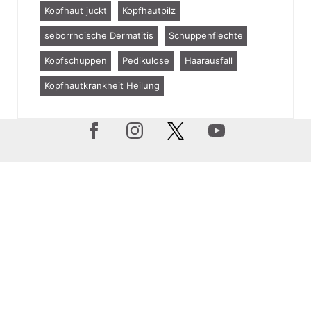
Kopfhaut juckt
Kopfhautpilz
seborrhoische Dermatitis
Schuppenflechte
Kopfschuppen
Pedikulose
Haarausfall
Kopfhautkrankheit Heilung