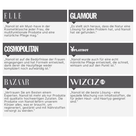
„Nanoil ist ein Must-have in der
„Es stellt sich heraus, dass die Natur eine
Kosmetiktasche jeder Frau, die
Lösung für jedes Problem hat, und Nanoil
multifunktionale Produkte und eine
hat sie gefunden.“
natürliche Pflege mag.“
„Nanoil ist auf die Bedürfnisse der Frauen
„Nanoil wurde auch für eine echt
eingegangen und hat Formeln entwickelt,
männliche Pflege entwickelt, die schnell,
dank derer die Hautpflege weder
wirksam und auf den Punkt ist.“
kompliziert noch aufwändig ist.“
„Vertrauen Sie am Besten einem
„Nanoil ist die beste Lösung – eine
Experten. Nanoil ist mehr als nur Produkte
spezielle Mischung von Inhaltsstoffen, die
mit qualitativ hochwertigen Zutaten. Die
für jeden Haut- und Haartyp geeignet
Produkte von Nanoil liefern unserem
sind.“
Körper alles, was er braucht, um
regeneriert, gestärkt und mit Nährstoffen
versorgt zu werden.“