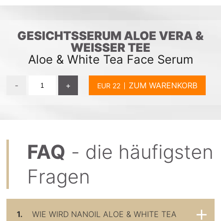
GESICHTSSERUM ALOE VERA &
WEISSER TEE
Aloe & White Tea Face Serum
-
+
ZUM WARENKORB
FAQ
- die häufigsten
Fragen
1.
WIE WIRD NANOIL ALOE & WHITE TEA