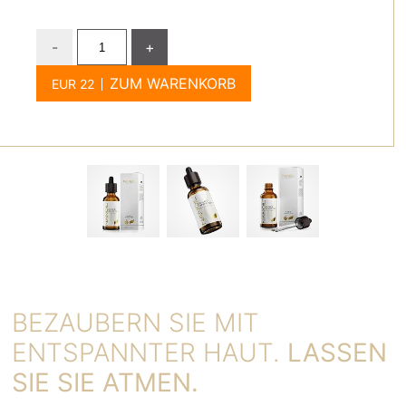
-
+
ZUM WARENKORB
BEZAUBERN SIE MIT
ENTSPANNTER HAUT.
LASSEN
SIE SIE ATMEN.