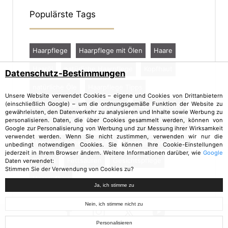
Populärste Tags
Haarpflege
Haarpflege mit Ölen
Haare
Haaröl
natürliche Haarpflege
Kopfhaut
Datenschutz-Bestimmungen
natürliche Öle
Haarpflege Tipps
Unsere Website verwendet Cookies – eigene und Cookies von Drittanbietern
(einschließlich Google) – um die ordnungsgemäße Funktion der Website zu
schöne Haare
Haarverlust
Haarwachstum
gewährleisten, den Datenverkehr zu analysieren und Inhalte sowie Werbung zu
personalisieren. Daten, die über Cookies gesammelt werden, können von
gesunde Haare
Hautpflege
Ölen der Haare
Google zur Personalisierung von Werbung und zur Messung ihrer Wirksamkeit
verwendet werden. Wenn Sie nicht zustimmen, verwenden wir nur die
Haare mit hoher Porosität
Porosität der Haare
unbedingt notwendigen Cookies. Sie können Ihre Cookie-Einstellungen
jederzeit in Ihrem Browser ändern. Weitere Informationen darüber, wie
Google
Einölen
Fettsäuren
Gesichtspflege
Daten verwendet:
Stimmen Sie der Verwendung von Cookies zu?
Haaraufbau
Ja, ich stimme zu
Nein, ich stimme nicht zu
Personalisieren