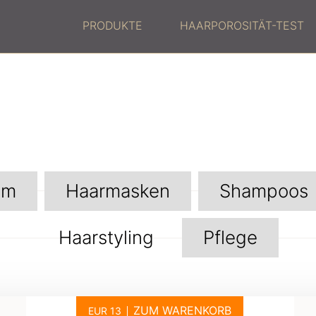
PRODUKTE
HAARPOROSITÄT-TEST
um
Haarmasken
Shampoos
Haarstyling
Pflege
ZUM WARENKORB