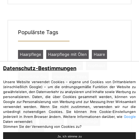
Populärste Tags
Haarpflege
Haarpflege mit Ölen
Haare
Haaröl
natürliche Haarpflege
Kopfhaut
Datenschutz-Bestimmungen
natürliche Öle
Haarpflege Tipps
Unsere Website verwendet Cookies – eigene und Cookies von Drittanbietern
(einschließlich Google) – um die ordnungsgemäße Funktion der Website zu
schöne Haare
Haarverlust
Haarwachstum
gewährleisten, den Datenverkehr zu analysieren und Inhalte sowie Werbung zu
personalisieren. Daten, die über Cookies gesammelt werden, können von
gesunde Haare
Hautpflege
Ölen der Haare
Google zur Personalisierung von Werbung und zur Messung ihrer Wirksamkeit
verwendet werden. Wenn Sie nicht zustimmen, verwenden wir nur die
Haare mit hoher Porosität
Porosität der Haare
unbedingt notwendigen Cookies. Sie können Ihre Cookie-Einstellungen
jederzeit in Ihrem Browser ändern. Weitere Informationen darüber, wie
Google
Einölen
Fettsäuren
Gesichtspflege
Daten verwendet:
Stimmen Sie der Verwendung von Cookies zu?
Haaraufbau
Ja, ich stimme zu