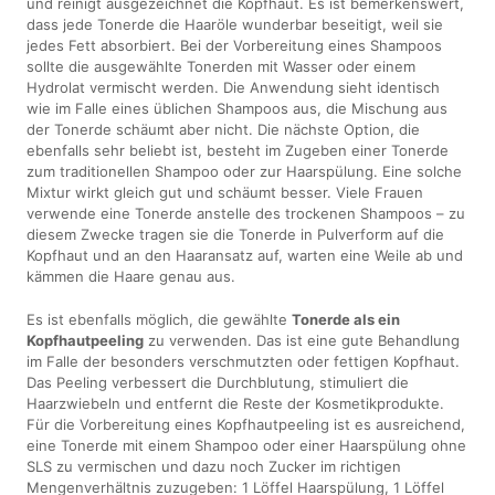
und reinigt ausgezeichnet die Kopfhaut. Es ist bemerkenswert,
dass jede Tonerde die Haaröle wunderbar beseitigt, weil sie
jedes Fett absorbiert. Bei der Vorbereitung eines Shampoos
sollte die ausgewählte Tonerden mit Wasser oder einem
Hydrolat vermischt werden. Die Anwendung sieht identisch
wie im Falle eines üblichen Shampoos aus, die Mischung aus
der Tonerde schäumt aber nicht. Die nächste Option, die
ebenfalls sehr beliebt ist, besteht im Zugeben einer Tonerde
zum traditionellen Shampoo oder zur Haarspülung. Eine solche
Mixtur wirkt gleich gut und schäumt besser. Viele Frauen
verwende eine Tonerde anstelle des trockenen Shampoos – zu
diesem Zwecke tragen sie die Tonerde in Pulverform auf die
Kopfhaut und an den Haaransatz auf, warten eine Weile ab und
kämmen die Haare genau aus.
Es ist ebenfalls möglich, die gewählte
Tonerde als ein
Kopfhautpeeling
zu verwenden. Das ist eine gute Behandlung
im Falle der besonders verschmutzten oder fettigen Kopfhaut.
Das Peeling verbessert die Durchblutung, stimuliert die
Haarzwiebeln und entfernt die Reste der Kosmetikprodukte.
Für die Vorbereitung eines Kopfhautpeeling ist es ausreichend,
eine Tonerde mit einem Shampoo oder einer Haarspülung ohne
SLS zu vermischen und dazu noch Zucker im richtigen
Mengenverhältnis zuzugeben: 1 Löffel Haarspülung, 1 Löffel