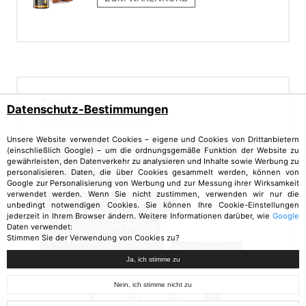
Tags
Datenschutz-Bestimmungen
Unsere Website verwendet Cookies – eigene und Cookies von Drittanbietern
(einschließlich Google) – um die ordnungsgemäße Funktion der Website zu
Tonerde für Haare
kosmetische Tonerde
gewährleisten, den Datenverkehr zu analysieren und Inhalte sowie Werbung zu
personalisieren. Daten, die über Cookies gesammelt werden, können von
Tonerde Haarpflege
Google zur Personalisierung von Werbung und zur Messung ihrer Wirksamkeit
verwendet werden. Wenn Sie nicht zustimmen, verwenden wir nur die
Tonerde für Haare anwenden
unbedingt notwendigen Cookies. Sie können Ihre Cookie-Einstellungen
jederzeit in Ihrem Browser ändern. Weitere Informationen darüber, wie
Google
Tonerde für Haare Effekte
Daten verwendet:
Stimmen Sie der Verwendung von Cookies zu?
Tonerde für Haare Wirkung
Tonerde Typen
Ja, ich stimme zu
Nein, ich stimme nicht zu