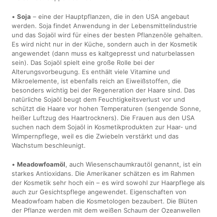
•
Soja
– eine der Hauptpflanzen, die in den USA angebaut
werden. Soja findet Anwendung in der Lebensmittelindustrie
und das Sojaöl wird für eines der besten Pflanzenöle gehalten.
Es wird nicht nur in der Küche, sondern auch in der Kosmetik
angewendet (dann muss es kaltgepresst und naturbelassen
sein). Das Sojaöl spielt eine große Rolle bei der
Alterungsvorbeugung. Es enthält viele Vitamine und
Mikroelemente, ist ebenfalls reich an Eiweißstoffen, die
besonders wichtig bei der Regeneration der Haare sind. Das
natürliche Sojaöl beugt dem Feuchtigkeitsverlust vor und
schützt die Haare vor hohen Temperaturen (sengende Sonne,
heißer Luftzug des Haartrockners). Die Frauen aus den USA
suchen nach dem Sojaöl in Kosmetikprodukten zur Haar- und
Wimpernpflege, weil es die Zwiebeln verstärkt und das
Wachstum beschleunigt.
•
Meadowfoamöl
, auch Wiesenschaumkrautöl genannt, ist ein
starkes Antioxidans. Die Amerikaner schätzen es im Rahmen
der Kosmetik sehr hoch ein – es wird sowohl zur Haarpflege als
auch zur Gesichtspflege angewendet. Eigenschaften von
Meadowfoam haben die Kosmetologen bezaubert. Die Blüten
der Pflanze werden mit dem weißen Schaum der Ozeanwellen