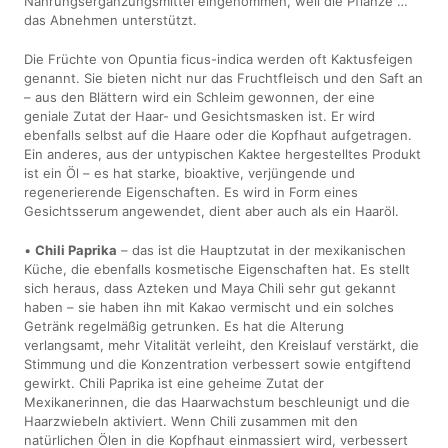
Nahrungsergänzungsmittel eingenommen, weil die Pflanze …
das Abnehmen unterstützt.
Die Früchte von Opuntia ficus-indica werden oft Kaktusfeigen
genannt. Sie bieten nicht nur das Fruchtfleisch und den Saft an
– aus den Blättern wird ein Schleim gewonnen, der eine
geniale Zutat der Haar- und Gesichtsmasken ist. Er wird
ebenfalls selbst auf die Haare oder die Kopfhaut aufgetragen.
Ein anderes, aus der untypischen Kaktee hergestelltes Produkt
ist ein Öl – es hat starke, bioaktive, verjüngende und
regenerierende Eigenschaften. Es wird in Form eines
Gesichtsserum angewendet, dient aber auch als ein Haaröl.
•
Chili Paprika
– das ist die Hauptzutat in der mexikanischen
Küche, die ebenfalls kosmetische Eigenschaften hat. Es stellt
sich heraus, dass Azteken und Maya Chili sehr gut gekannt
haben – sie haben ihn mit Kakao vermischt und ein solches
Getränk regelmäßig getrunken. Es hat die Alterung
verlangsamt, mehr Vitalität verleiht, den Kreislauf verstärkt, die
Stimmung und die Konzentration verbessert sowie entgiftend
gewirkt. Chili Paprika ist eine geheime Zutat der
Mexikanerinnen, die das Haarwachstum beschleunigt und die
Haarzwiebeln aktiviert. Wenn Chili zusammen mit den
natürlichen Ölen in die Kopfhaut einmassiert wird, verbessert