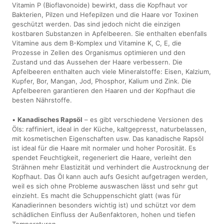
Vitamin P (Bioflavonoide) bewirkt, dass die Kopfhaut vor
Bakterien, Pilzen und Hefepilzen und die Haare vor Toxinen
geschützt werden. Das sind jedoch nicht die einzigen
kostbaren Substanzen in Apfelbeeren. Sie enthalten ebenfalls
Vitamine aus dem B-Komplex und Vitamine K, C, E, die
Prozesse in Zellen des Organismus optimieren und den
Zustand und das Aussehen der Haare verbessern. Die
Apfelbeeren enthalten auch viele Mineralstoffe: Eisen, Kalzium,
Kupfer, Bor, Mangan, Jod, Phosphor, Kalium und Zink. Die
Apfelbeeren garantieren den Haaren und der Kopfhaut die
besten Nährstoffe.
•
Kanadisches Rapsöl
– es gibt verschiedene Versionen des
Öls: raffiniert, ideal in der Küche, kaltgepresst, naturbelassen,
mit kosmetischen Eigenschaften usw. Das kanadische Rapsöl
ist ideal für die Haare mit normaler und hoher Porosität. Es
spendet Feuchtigkeit, regeneriert die Haare, verleiht den
Strähnen mehr Elastizität und verhindert die Austrocknung der
Kopfhaut. Das Öl kann auch aufs Gesicht aufgetragen werden,
weil es sich ohne Probleme auswaschen lässt und sehr gut
einzieht. Es macht die Schuppenschicht glatt (was für
Kanadierinnen besonders wichtig ist) und schützt vor dem
schädlichen Einfluss der Außenfaktoren, hohen und tiefen
Temperaturen.