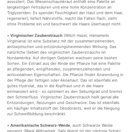
assoziiert. Das Wiesenschaumkraut enthält eine Palette an
langkettigen Fettsäuren und eine hohe Konzentration an
Triglyzeriden. Es spendet Feuchtigkeit der Haut und dem Haar,
regeneriert, liefert Nährstoffe, macht die Falten flach, zieht
ohne Probleme ein und beschwert die Haare überhaupt nicht.
•
Virginischer Zauberstrauch
(Witch Hazel, Hamamelis
Virginiana)
ist eine Substanz mit der zusammenziehenden,
antiseptischen und entzündungshemmenden Wirkung. Das
natürliche Gebiet des virginischen Zauberstrauchs ist
Nordamerika. Auf dortigen Gebieten wachsen seine besten
Sorten. Ein Extrakt aus der Rinde der Pflanze hat eine Palette
an pflegenden, entgiftenden, zusammenziehenden und
antioxidativen Eigenschaften. Die Pflanze findet Anwendung in
der Pflege der fettigen oder Aknehaut. Das ist ebenfalls ein
gutes Hydrolat, das in die Kopfhaut und in die Haare
einmassiert wird – so optimiert es den Sebumgrad und bremst
den Schmerfluss. Virginischer Zauberstrauch heilt genial alle
Entzündungen, Reizungen und Geschwüre. Das ist ebenfalls
ein häufiger Inhaltsstoff der Deodorants, weil er die Neigung
zur Schweißbildung beschränkt.
•
Amerikanische Schwarz-Weide
, auch Schwarze Weide
genannt
(Black Willowbark, Salix Nigra)
ist der nächste Schatz