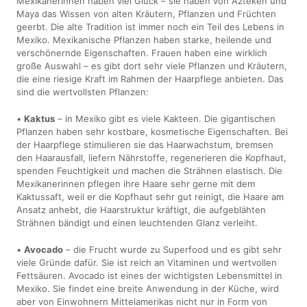
Mexikanerinnen haben viel Glück – sie haben von Azteken und
Maya das Wissen von alten Kräutern, Pflanzen und Früchten
geerbt. Die alte Tradition ist immer noch ein Teil des Lebens in
Mexiko. Mexikanische Pflanzen haben starke, heilende und
verschönernde Eigenschaften. Frauen haben eine wirklich
große Auswahl – es gibt dort sehr viele Pflanzen und Kräutern,
die eine riesige Kraft im Rahmen der Haarpflege anbieten. Das
sind die wertvollsten Pflanzen:
•
Kaktus
– in Mexiko gibt es viele Kakteen. Die gigantischen
Pflanzen haben sehr kostbare, kosmetische Eigenschaften. Bei
der Haarpflege stimulieren sie das Haarwachstum, bremsen
den Haarausfall, liefern Nährstoffe, regenerieren die Kopfhaut,
spenden Feuchtigkeit und machen die Strähnen elastisch. Die
Mexikanerinnen pflegen ihre Haare sehr gerne mit dem
Kaktussaft, weil er die Kopfhaut sehr gut reinigt, die Haare am
Ansatz anhebt, die Haarstruktur kräftigt, die aufgeblähten
Strähnen bändigt und einen leuchtenden Glanz verleiht.
•
Avocado
– die Frucht wurde zu Superfood und es gibt sehr
viele Gründe dafür. Sie ist reich an Vitaminen und wertvollen
Fettsäuren. Avocado ist eines der wichtigsten Lebensmittel in
Mexiko. Sie findet eine breite Anwendung in der Küche, wird
aber von Einwohnern Mittelamerikas nicht nur in Form von