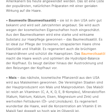
Amerikanern bis heute angewendet werden. Das ist eine Liste
der populärsten, natürlichen Präparaten mit einer genialen
Wirkung auf die Haare.
•
Baumwolle (Baumwollsaatöl)
– sie ist in den USA sehr gut
bekannt und wird seit Jahrzehnten angebaut. Sie wird auch
wegen der kosmetischen Eigenschaften hoch eingeschätzt.
Aus den Baumwollsamen wird eine starke und wirksame
Substanz zur Haarpflege gewonnen – das Baumwollsaatöl. Es
ist ideal zur Pflege der trockenen, strapazierten Haare ohne
Elastizität und Vitalität. Es regeneriert auch die brüchigen
Haarsträhnen und schützt die Haarspitzen. Das
Baumwollsaatöl
macht die Haare weich und optimiert die Hydrolipid-Balance
der Kopfhaut. Es beugt darüber hinaus der Austrocknung und
den Reizungen der Kopfhaut vor.
•
Mais
– das nächste, kosmetische Pflanzenöl aus den USA
wird aus Maiskeimen gewonnen. Die Vereinigten Staaten sind
der Hauptproduzent von Mais und Maisprodukten. Das Maisöl
ist reich an Vitaminen (C, A, K, D, E, B-Komplex), Mineralstoffen
(Kalium, Natrium, Kalzium, Eisen, Magnesium und Zink) und
wertvollen Fettsäuren (Öl- und Linolsäure). Es regeneriert
wunderbar die Haare, weil die Konzentration am Vitamin E im
Maisöl fast doppelt so hoch wie im Olivenöl ist.