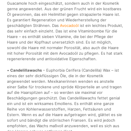
Guacamole hoch eingeschätzt, sondern auch in der Kosmetik
gerne angewendet. Aus der grünen Frucht wird ein kostbares
Öl gewonnen, das ein Heilmittel gegen strapazierte Haare ist.
Es garantiert Regeneration und Wiederherstellung der
geschädigten Strähnen. Das
Avocadoöl
ist ein leichtes Produkt,
das sehr einfach einzieht. Das ist eine Vitaminbombe für die
Haare – es enthält sieben Vitamine, die bei der Pflege der
Haare und der Kopfhaut unersetzlich sind. Es ist möglich,
sowohl die Haare mit normaler Porosität, also auch die Haare
mit hoher Porosität mit dem Avocadoöl zu pflegen. Es hat stark
regenerierende und antioxidative Eigenschaften.
•
Candelillawachs
– Euphorbia Cerifera (Candelilla) Wax – ist
eines der sehr dickflüssigen Öle, die in der Kosmetik
angewendet werden. Mexikanerinnen wenden es anstelle
einer Salbe für trockene und spröde Körperteile an und tragen
auf die Haarspitzen auf – so werden sie maximal vor
Beschädigungen geschützt. Das Candelillawachs fettet genial
ein und ist ein wirksames Emolliens. Es enthält eine ganze
Reihe von Kohlenwasserstoffen, Harzen, Fettsäuren und
Estern. Wenn es auf die Haare aufgetragen wird, glättet es sie
sofort und bändigt die störrischen Fransen. Es wird jedoch
empfohlen, das Wachs maßvoll anzuwenden, weil es sich aus