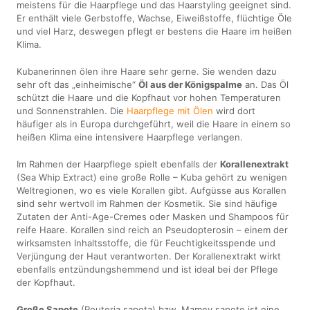
meistens für die Haarpflege und das Haarstyling geeignet sind.
Er enthält viele Gerbstoffe, Wachse, Eiweißstoffe, flüchtige Öle
und viel Harz, deswegen pflegt er bestens die Haare im heißen
Klima.
Kubanerinnen ölen ihre Haare sehr gerne. Sie wenden dazu
sehr oft das „einheimische“
Öl aus der Königspalme
an. Das Öl
schützt die Haare und die Kopfhaut vor hohen Temperaturen
und Sonnenstrahlen. Die
Haarpflege mit Ölen
wird dort
häufiger als in Europa durchgeführt, weil die Haare in einem so
heißen Klima eine intensivere Haarpflege verlangen.
Im Rahmen der Haarpflege spielt ebenfalls der
Korallenextrakt
(Sea Whip Extract) eine große Rolle – Kuba gehört zu wenigen
Weltregionen, wo es viele Korallen gibt. Aufgüsse aus Korallen
sind sehr wertvoll im Rahmen der Kosmetik. Sie sind häufige
Zutaten der Anti-Age-Cremes oder Masken und Shampoos für
reife Haare. Korallen sind reich an Pseudopterosin – einem der
wirksamsten Inhaltsstoffe, die für Feuchtigkeitsspende und
Verjüngung der Haut verantworten. Der Korallenextrakt wirkt
ebenfalls entzündungshemmend und ist ideal bei der Pflege
der Kopfhaut.
Große Sapote
(Pouteria sapota) bzw. Mamey sapote ist eine