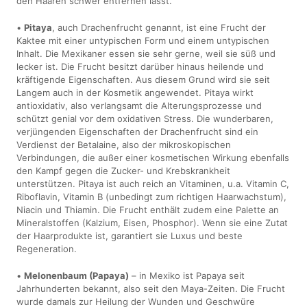
den Haaren schwer entfernen lässt.
•
Pitaya
, auch Drachenfrucht genannt, ist eine Frucht der
Kaktee mit einer untypischen Form und einem untypischen
Inhalt. Die Mexikaner essen sie sehr gerne, weil sie süß und
lecker ist. Die Frucht besitzt darüber hinaus heilende und
kräftigende Eigenschaften. Aus diesem Grund wird sie seit
Langem auch in der Kosmetik angewendet. Pitaya wirkt
antioxidativ, also verlangsamt die Alterungsprozesse und
schützt genial vor dem oxidativen Stress. Die wunderbaren,
verjüngenden Eigenschaften der Drachenfrucht sind ein
Verdienst der Betalaine, also der mikroskopischen
Verbindungen, die außer einer kosmetischen Wirkung ebenfalls
den Kampf gegen die Zucker- und Krebskrankheit
unterstützen. Pitaya ist auch reich an Vitaminen, u.a. Vitamin C,
Riboflavin, Vitamin B (unbedingt zum richtigen Haarwachstum),
Niacin und Thiamin. Die Frucht enthält zudem eine Palette an
Mineralstoffen (Kalzium, Eisen, Phosphor). Wenn sie eine Zutat
der Haarprodukte ist, garantiert sie Luxus und beste
Regeneration.
•
Melonenbaum (Papaya)
– in Mexiko ist Papaya seit
Jahrhunderten bekannt, also seit den Maya-Zeiten. Die Frucht
wurde damals zur Heilung der Wunden und Geschwüre