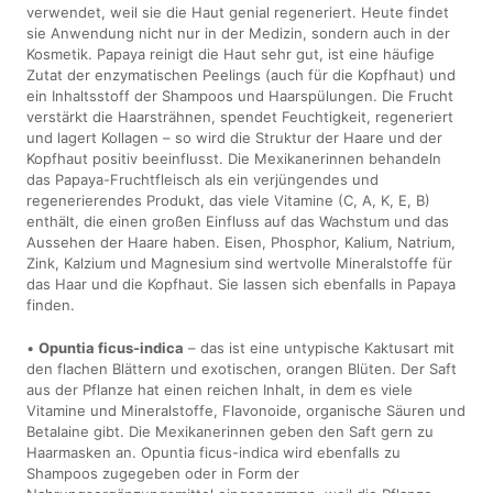
verwendet, weil sie die Haut genial regeneriert. Heute findet
sie Anwendung nicht nur in der Medizin, sondern auch in der
Kosmetik. Papaya reinigt die Haut sehr gut, ist eine häufige
Zutat der enzymatischen Peelings (auch für die Kopfhaut) und
ein Inhaltsstoff der Shampoos und Haarspülungen. Die Frucht
verstärkt die Haarsträhnen, spendet Feuchtigkeit, regeneriert
und lagert Kollagen – so wird die Struktur der Haare und der
Kopfhaut positiv beeinflusst. Die Mexikanerinnen behandeln
das Papaya-Fruchtfleisch als ein verjüngendes und
regenerierendes Produkt, das viele Vitamine (C, A, K, E, B)
enthält, die einen großen Einfluss auf das Wachstum und das
Aussehen der Haare haben. Eisen, Phosphor, Kalium, Natrium,
Zink, Kalzium und Magnesium sind wertvolle Mineralstoffe für
das Haar und die Kopfhaut. Sie lassen sich ebenfalls in Papaya
finden.
•
Opuntia ficus-indica
– das ist eine untypische Kaktusart mit
den flachen Blättern und exotischen, orangen Blüten. Der Saft
aus der Pflanze hat einen reichen Inhalt, in dem es viele
Vitamine und Mineralstoffe, Flavonoide, organische Säuren und
Betalaine gibt. Die Mexikanerinnen geben den Saft gern zu
Haarmasken an. Opuntia ficus-indica wird ebenfalls zu
Shampoos zugegeben oder in Form der