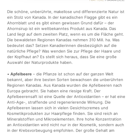
Die schöne, unberührte, makellose und differenzierte Natur ist
ein Stolz von Kanada. In der kanadischen Flagge gibt es ein
Ahornblatt und es gibt einen gewissen Grund dafür – der
Ahornsirup ist ein weltbekanntes Produkt aus Kanada. Das
Land liegt auf dem zweiten Platz, wenn es um die Fläche geht.
Die bewaldeten Regionen Kanadas nehmen 310 Mill. ha. Was
bedeutet das? Setzen Kanadierinnen diesbezüglich auf die
natürliche Pflege? Was wenden Sie zur Pflege der Haare und
der Kopfhaut an? Es stellt sich heraus, dass Sie eine große
Auswahl der Naturprodukte haben.
•
Apfelbeere
– die Pflanze ist schon auf der ganzen Welt
bekannt, aber ihre besten Sorten bewachsen die unberührten
Regionen Kanadas. Aus Kanada wurden die Apfelbeeren nach
Europa gebracht. Sie haben eine riesige Kraft. Der
Apfelbeerensaft ist eine Quelle der Antioxidantien – er hat eine
Anti-Age-, straffende und regenerierende Wirkung. Die
Apfelbeeren lassen sich in vielen Gesichtscremes und
Kosmetikprodukten zur Haarpflege finden. Sie sind reich an
Mineralstoffen und Mikroelementen. Ihre hohe Konzentration
an Antioxidantien wird nicht nur in der Kosmetik, sondern auch
in der Krebsvorbeugung empfohlen. Der große Gehalt am