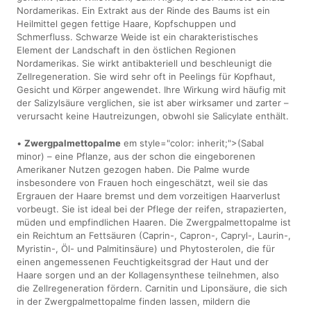
Nordamerikas. Ein Extrakt aus der Rinde des Baums ist ein
Heilmittel gegen fettige Haare, Kopfschuppen und
Schmerfluss. Schwarze Weide ist ein charakteristisches
Element der Landschaft in den östlichen Regionen
Nordamerikas. Sie wirkt antibakteriell und beschleunigt die
Zellregeneration. Sie wird sehr oft in Peelings für Kopfhaut,
Gesicht und Körper angewendet. Ihre Wirkung wird häufig mit
der Salizylsäure verglichen, sie ist aber wirksamer und zarter –
verursacht keine Hautreizungen, obwohl sie Salicylate enthält.
•
Zwergpalmettopalme
em style="color: inherit;">(Sabal
minor) – eine Pflanze, aus der schon die eingeborenen
Amerikaner Nutzen gezogen haben. Die Palme wurde
insbesondere von Frauen hoch eingeschätzt, weil sie das
Ergrauen der Haare bremst und dem vorzeitigen Haarverlust
vorbeugt. Sie ist ideal bei der Pflege der reifen, strapazierten,
müden und empfindlichen Haaren. Die Zwergpalmettopalme ist
ein Reichtum an Fettsäuren (Caprin-, Capron-, Capryl-, Laurin-,
Myristin-, Öl- und Palmitinsäure) und Phytosterolen, die für
einen angemessenen Feuchtigkeitsgrad der Haut und der
Haare sorgen und an der Kollagensynthese teilnehmen, also
die Zellregeneration fördern. Carnitin und Liponsäure, die sich
in der Zwergpalmettopalme finden lassen, mildern die